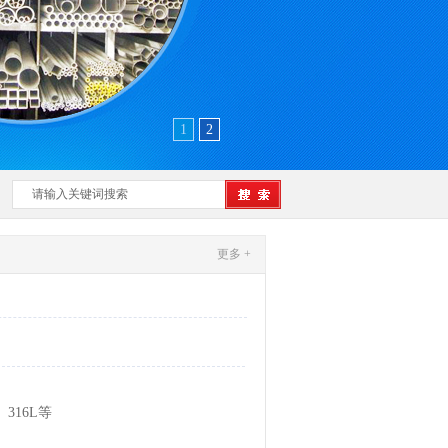
1
2
更多 +
、316L等