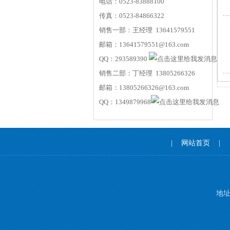
电话：0523-83888100
传真：0523-84866322
销售一部：王经理 13641579551
邮箱：13641579551@163.com
QQ：293589390
销售二部：丁经理 13805266326
邮箱：13805266326@163.com
QQ：1349879968
|
网站首页
|
地址