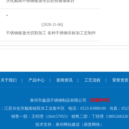
兴化戴南不锈钢板激光切割剪板哪家好
*
[2020-11-06]
不锈钢板激光切割加工 各种不锈钢非标加工定制件
关于我们
|
产品中心
|
新闻资讯
|
工艺流程
|
荣誉资质
泰州市鑫源不锈钢制品有限公司
【郑重声明】
：江苏兴化市戴南镇双沐工业集中区 电话：0523-83888100 传真：0523-8
销售一部：王经理 13641579551 销售二部：丁经理 13805266326
技术支持：
泰州网站建设
（易普网络）