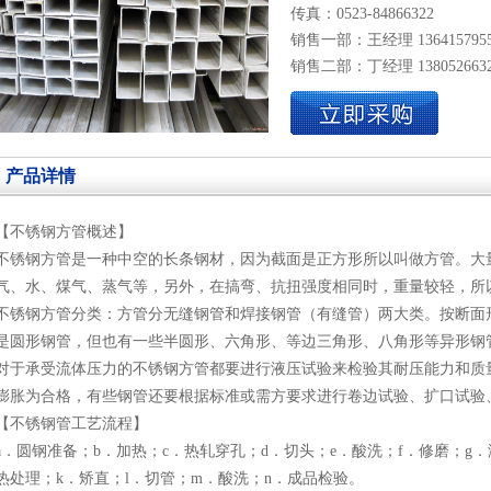
传真：0523-84866322
销售一部：王经理 136415795
销售二部：丁经理 138052663
产品详情
【不锈钢方管概述】
不锈钢方管是一种中空的长条钢材，因为截面是正方形所以叫做方管。大
气、水、煤气、蒸气等，另外，在搞弯、抗扭强度相同时，重量较轻，所
不锈钢方管分类：方管分无缝钢管和焊接钢管（有缝管）两大类。按断面
是圆形钢管，但也有一些半圆形、六角形、等边三角形、八角形等异形钢
对于承受流体压力的不锈钢方管都要进行液压试验来检验其耐压能力和质
膨胀为合格，有些钢管还要根据标准或需方要求进行卷边试验、扩口试验
【不锈钢管工艺流程】
a．圆钢准备；b．加热；c．热轧穿孔；d．切头；e．酸洗；f．修磨；g．
热处理；k．矫直；l．切管；m．酸洗；n．成品检验。