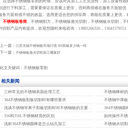
在选择不锈钢板零割的时候，应该对其加工工艺先进性，加工设备性能
割进行下料加工，需要要保证在质量上更佳，否则将很难在服务方面较优
服务方面有很不错的效益。选用更适合您的供应商，将能在质量上更优，
不锈钢板卷筒
，不锈钢割方，不锈钢板激光切割，不锈钢板水切割，不
的切割产品均有提供，欢迎您随时来电咨询：13805266326，13641579551.
上一篇：
江苏无锡不锈钢板市场行情 304剪板多少钱一吨
下一篇：
不锈钢板激光切割加工哪家好
此文关键词：不锈钢板零割
相关新闻
·
三种常见的不锈钢表面处理工艺
·
不锈钢棒材的
·
304不锈钢板割板切割时有哪些要求
·
不锈钢中厚板
·
浅谈不锈钢等离子割板切割时对不锈钢板的主要要求
·
304不锈钢
·
316和316L不锈钢材质的区别
·
如何操作不锈
·
浅析304不锈钢圆棒是怎么钻孔加工
·
不锈钢水切割